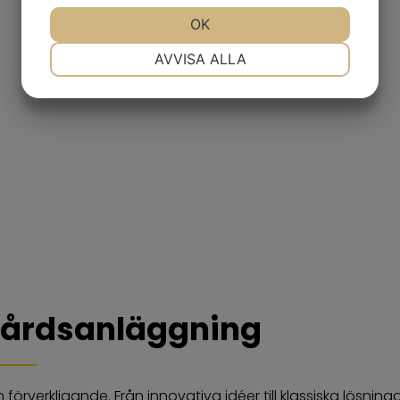
JA
NEJ
OK
JA
NEJ
NÖDVÄNDIG
INSTÄLLNINGAR
AVVISA ALLA
JA
NEJ
JA
NEJ
MARKNADSFÖRING
STATISTIK
årdsanläggning
ch förverkligande. Från innovativa idéer till klassiska lösning