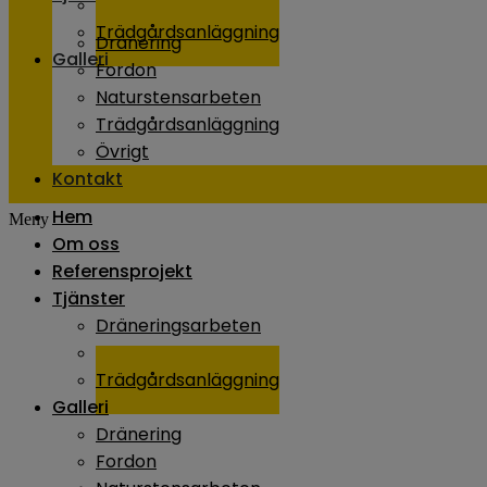
Naturstensarbeten
Trädgårdsanläggning
Dränering
Galleri
Fordon
Naturstensarbeten
Trädgårdsanläggning
Övrigt
Kontakt
Hem
Meny
Om oss
Referensprojekt
Tjänster
Dräneringsarbeten
Naturstensarbeten
Trädgårdsanläggning
Galleri
Dränering
Fordon